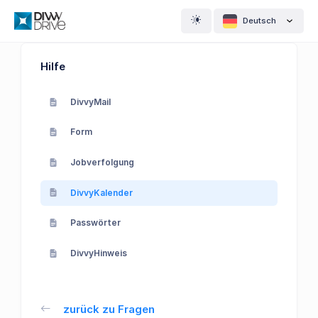
Deutsch
Hilfe
DivvyMail
Form
Jobverfolgung
DivvyKalender
Passwörter
DivvyHinweis
zurück zu Fragen