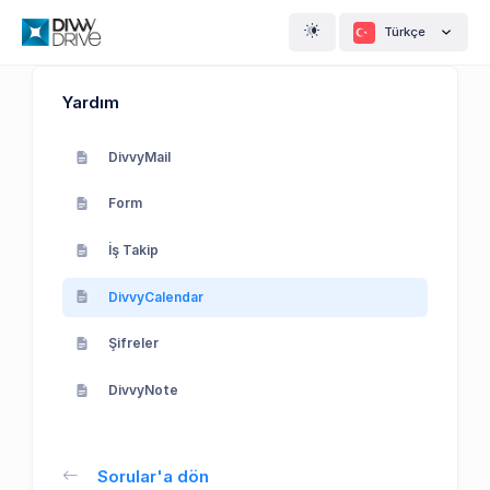
Türkçe
Yardım
DivvyMail
Form
İş Takip
DivvyCalendar
Şifreler
DivvyNote
Sorular'a dön