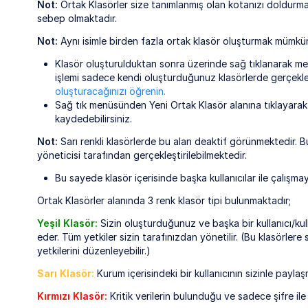
Not:
Ortak Klasörler size tanımlanmış olan kotanızı doldurm
sebep olmaktadır.
Not:
Aynı isimle birden fazla ortak klasör oluşturmak mümkün
Klasör oluşturulduktan sonra üzerinde sağ tıklanarak men
işlemi sadece kendi oluşturduğunuz klasörlerde gerçekleşt
oluşturacağınızı öğrenin.
Sağ tık menüsünden Yeni Ortak Klasör alanına tıklayarak
kaydedebilirsiniz.
Not:
Sarı renkli klasörlerde bu alan deaktif görünmektedir. B
yöneticisi tarafından gerçekleştirilebilmektedir.
Bu sayede klasör içerisinde başka kullanıcılar ile çalışmay
Ortak Klasörler alanında 3 renk klasör tipi bulunmaktadır;
Yeşil Klasör:
Sizin oluşturduğunuz ve başka bir kullanıcı/kull
eder. Tüm yetkiler sizin tarafınızdan yönetilir. (Bu klasörlere
yetkilerini düzenleyebilir.)
Sarı Klasör:
Kurum içerisindeki bir kullanıcının sizinle payla
Kırmızı Klasör:
Kritik verilerin bulunduğu ve sadece şifre ile 